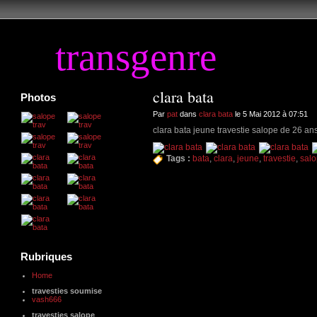
transgenre
clara bata
Photos
Par
pat
dans
clara bata
le 5 Mai 2012 à 07:51
clara bata jeune travestie salope de 26 an
Tags :
bata
,
clara
,
jeune
,
travestie
,
sal
Rubriques
Home
travesties soumise
vash666
travesties salope